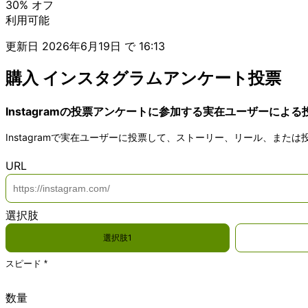
30%
オフ
利用可能
更新日
2026年6月19日 で 16:13
購入 インスタグラムアンケート投票
Instagramの投票アンケートに参加する実在ユーザーによる
Instagramで実在ユーザーに投票して、ストーリー、リール、ま
*
URL
*
選択肢
選択肢1
スピード *
Product total
USD 5.00
通常
数量
Options total
USD 0.00