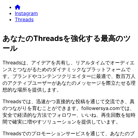
チャット
注文
ログイン
Instagram
Threads
Home
Instagram
あなたのThreadsを強化する最高のツ
Threads
ール
Threadsは、アイデアを共有し、リアルタイムでオーディエ
ンスとつながるためのダイナミックなプラットフォームで
す。ブランドやコンテンツクリエイターに最適で、数百万人
のアクティブユーザーがあなたのメッセージを際立たせる理
想的な場所を提供します。
Threadsでは、迅速かつ直接的な投稿を通じて交流でき、真
のつながりを育むことができます。followersya.comでは、
安全で経済的な方法でフォロワー、いいね、再生回数を短時
間で確実に増やすソリューションを提供しています。
Threadsでのプロモーションサービスを通じて、あなたのブ