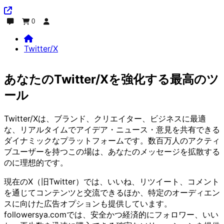
0
チャット
注文
ログイン
Twitter/X
Home
Twitter/X
あなたのTwitter/Xを強化する最高のツ
ール
Twitter/Xは、ブランド、クリエイター、ビジネスに最適
な、リアルタイムでアイデア・ニュース・意見を共有できる
ダイナミックなプラットフォームです。数百万人のアクティ
ブユーザーを持つこの場は、あなたのメッセージを拡散する
のに理想的です。
現在のX（旧Twitter）では、いいね、リツイート、コメント
を通じてコンテンツと交流できるほか、特定のオーディエン
スに向けた広告オプションも提供しています。
followersya.comでは、安全かつ経済的にフォロワー、いい