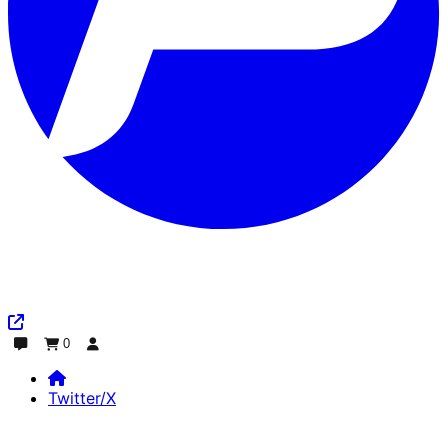
0
Discuter
Commande
Se connecter
Twitter/X
Home