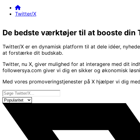
Chat
Ordre
Log ind
Twitter/X
Home
Twitter/X
De bedste værktøjer til at booste din 
Twitter/X er en dynamisk platform til at dele idéer, nyhede
at forstærke dit budskab.
Twitter, nu X, giver mulighed for at interagere med dit 
followersya.com giver vi dig en sikker og økonomisk løsnin
Med vores promoveringstjenester på X hjælper vi dig me
Naše storitve
Sortér produkter