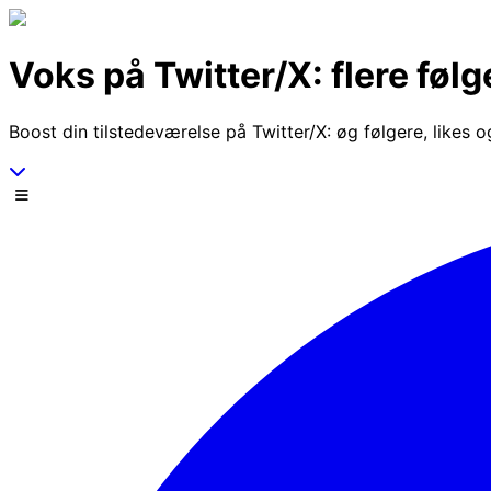
Spring til indhold
Voks på Twitter/X: flere føl
Boost din tilstedeværelse på Twitter/X: øg følgere, likes og
Scroll ned
Menu