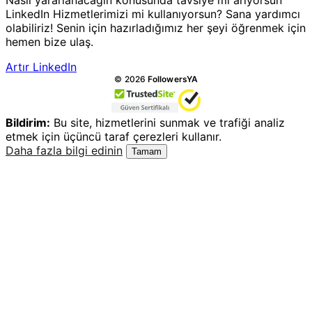
Nasıl yararlanacağın konusunda tavsiye mi arıyorsun
LinkedIn Hizmetlerimizi mi kullanıyorsun? Sana yardımcı
olabiliriz! Senin için hazırladığımız her şeyi öğrenmek için
hemen bize ulaş.
Artır LinkedIn
Tüm hakları saklıdır.
©
2026
FollowersYA
Bildirim:
Bu site, hizmetlerini sunmak ve trafiği analiz
etmek için üçüncü taraf çerezleri kullanır.
Daha fazla bilgi edinin
Tamam