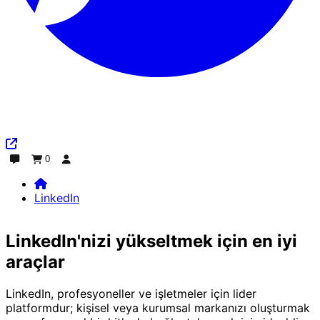
0
Sohbet
Sipariş
Giriş yap
LinkedIn
Home
LinkedIn
LinkedIn'nizi yükseltmek için en iyi
araçlar
LinkedIn, profesyoneller ve işletmeler için lider
platformdur; kişisel veya kurumsal markanızı oluşturmak