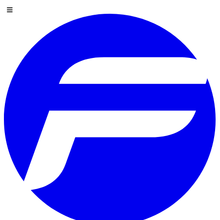
İçeriğe atla
Menü