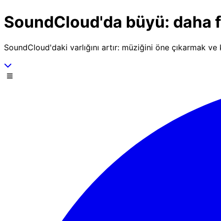
SoundCloud'da büyü: daha fa
SoundCloud'daki varlığını artır: müziğini öne çıkarmak ve k
Aşağı kaydır
Menü