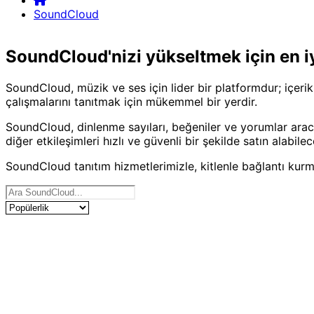
SoundCloud
Home
SoundCloud
SoundCloud'nizi yükseltmek için en iy
SoundCloud, müzik ve ses için lider bir platformdur; içerikler
çalışmalarını tanıtmak için mükemmel bir yerdir.
SoundCloud, dinlenme sayıları, beğeniler ve yorumlar aracı
diğer etkileşimleri hızlı ve güvenli bir şekilde satın alab
SoundCloud tanıtım hizmetlerimizle, kitlenle bağlantı kurma
Hizmetlerimiz
Ürünleri Sırala