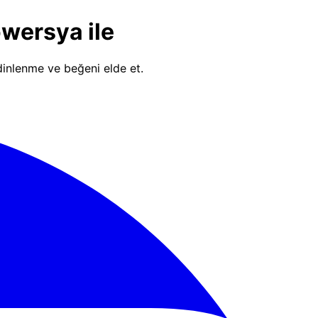
owersya ile
 dinlenme ve beğeni elde et.