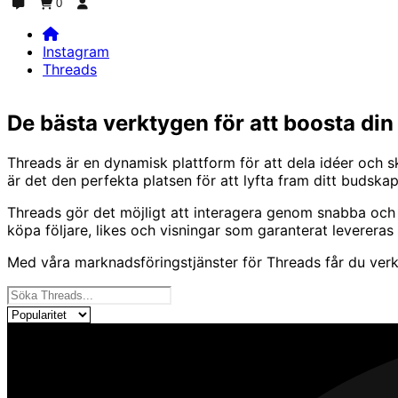
0
Chatt
Beställning
Logga in
Instagram
Threads
Home
Instagram
De bästa verktygen för att boosta di
Threads
Threads är en dynamisk plattform för att dela idéer och s
är det den perfekta platsen för att lyfta fram ditt budskap
Threads gör det möjligt att interagera genom snabba och di
köpa följare, likes och visningar som garanterat levereras 
Med våra marknadsföringstjänster för Threads får du ver
Våra tjänster
Sortera produkter