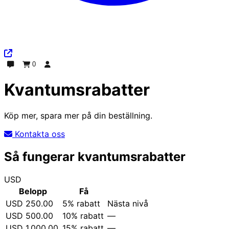
0
Chatt
Beställning
Logga in
Kvantumsrabatter
Köp mer, spara mer på din beställning.
Kontakta oss
Så fungerar kvantumsrabatter
USD
Status
Belopp
Få
USD
250.00
5% rabatt
Nästa nivå
USD
500.00
10% rabatt
—
USD
1,000.00
15% rabatt
—