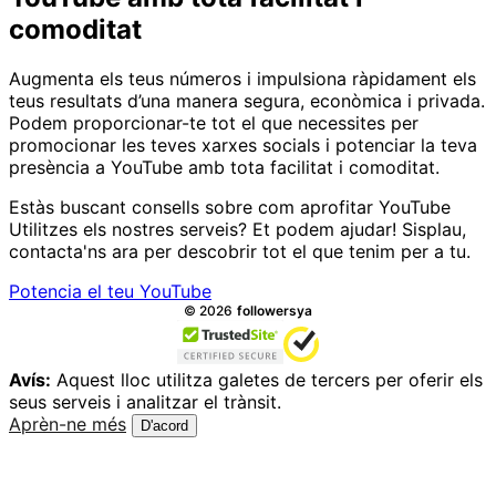
comoditat
Augmenta els teus números i impulsiona ràpidament els
teus resultats d’una manera segura, econòmica i privada.
Podem proporcionar-te tot el que necessites per
promocionar les teves xarxes socials i potenciar la teva
presència a YouTube amb tota facilitat i comoditat.
Estàs buscant consells sobre com aprofitar YouTube
Utilitzes els nostres serveis? Et podem ajudar! Sisplau,
contacta'ns ara per descobrir tot el que tenim per a tu.
Potencia el teu YouTube
Tots els drets reservats.
©
2026
followersya
Avís:
Aquest lloc utilitza galetes de tercers per oferir els
seus serveis i analitzar el trànsit.
Aprèn-ne més
D'acord