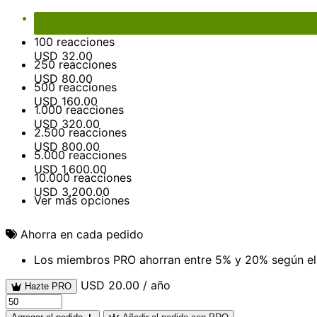
Total
USD 16.00
50 reacciones
USD
16.00
100 reacciones
USD
32.00
250 reacciones
USD
80.00
500 reacciones
USD
160.00
1.000 reacciones
USD
320.00
2.500 reacciones
USD
800.00
5.000 reacciones
USD
1,600.00
10.000 reacciones
USD
3,200.00
Ver más opciones
Ahorra en cada pedido
Los miembros PRO ahorran entre 5% y 20% según el 
USD 20.00 / año
Hazte PRO