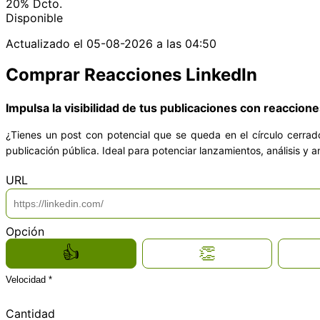
20%
Dcto.
Disponible
Actualizado el
05-08-2026 a las 04:50
Comprar Reacciones LinkedIn
Impulsa la visibilidad de tus publicaciones con reaccione
¿Tienes un post con potencial que se queda en el círculo cerra
publicación pública. Ideal para potenciar lanzamientos, análisis y an
*
URL
*
Opción
👍
👏
Velocidad *
Total del producto
USD 16.00
Normal
Cantidad
Total de las opciones
USD 0.00