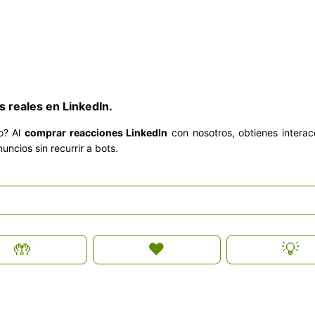
s reales en LinkedIn.
do? Al
comprar reacciones LinkedIn
con nosotros, obtienes interac
uncios sin recurrir a bots.
🤲
❤️
💡
Plus