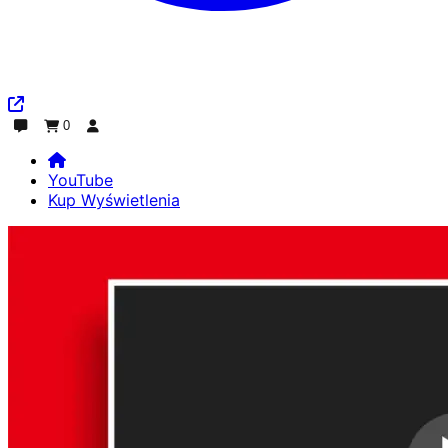
0
Czat
Zamówienie
Zaloguj się
YouTube
Kup Wyświetlenia