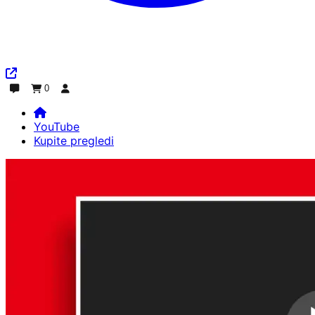
0
Chat
Narudžba
Prijavi se
YouTube
Kupite pregledi