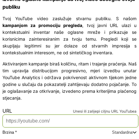
publiku
Tvoj YouTube video zaslužuje stvarnu publiku. S našom
kampanjom za promociju pregleda
, tvoj javni URL ulazi u
kontekstualni inventar naše oglasne mreže i prikazuje se
korisnicima zainteresiranim za tvoju temu. Pregledi koji se
skupljaju legitimni su jer dolaze od stvarnih impresija s
kontekstualnim interesom, ne od sintetičkog inventara.
Aktiviranjem kampanje biraš količinu, ritam i trajanje praćenja. Naš
tim upravlja distribucijom progresivno, mjeri izvedbu unutar
YouTube Analytics i održava pokrivenost aktivnom tijekom jedne
godine u slučaju da pokazatelji zahtijevaju dodatno pojačanje. To
je oglašavanje za otkrivanje, izvedeno prema kriterijima plaćenog
stjecanja.
*
URL
Unesi ili zalijepi ciljnu URL YouTubea
Brzina *
Standardna
Odaberi brzinu dostave