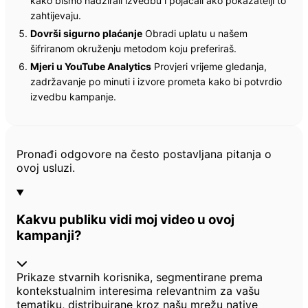
kako bismo nadzirali izvedbu i pojačali ako pokazatelji to
zahtijevaju.
Dovrši sigurno plaćanje
Obradi uplatu u našem
šifriranom okruženju metodom koju preferiraš.
Mjeri u YouTube Analytics
Provjeri vrijeme gledanja,
zadržavanje po minuti i izvore prometa kako bi potvrdio
izvedbu kampanje.
Često postavljana pitanja
Pronađi odgovore na često postavljana pitanja o
ovoj usluzi.
Kakvu publiku vidi moj video u ovoj
kampanji?
Prikaze stvarnih korisnika, segmentirane prema
kontekstualnim interesima relevantnim za vašu
tematiku, distribuirane kroz našu mrežu native