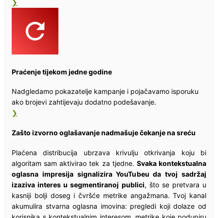
❯
Praćenje tijekom jedne godine
Nadgledamo pokazatelje kampanje i pojačavamo isporuku
ako brojevi zahtijevaju dodatno podešavanje.
❯
Zašto izvorno oglašavanje nadmašuje čekanje na sreću
Plaćena distribucija ubrzava krivulju otkrivanja koju bi
algoritam sam aktivirao tek za tjedne.
Svaka kontekstualna
oglasna impresija signalizira YouTubeu da tvoj sadržaj
izaziva interes u segmentiranoj publici
, što se pretvara u
kasniji bolji doseg i čvršće metrike angažmana. Tvoj kanal
akumulira stvarna oglasna imovina: pregledi koji dolaze od
korisnika s kontekstualnim interesom, metrike koje podupiru