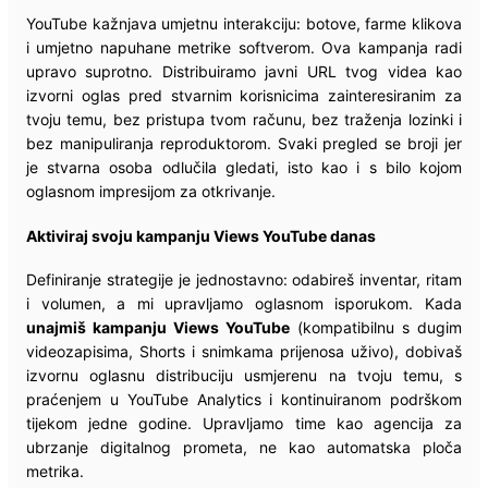
YouTube kažnjava umjetnu interakciju: botove, farme klikova
i umjetno napuhane metrike softverom. Ova kampanja radi
upravo suprotno. Distribuiramo javni URL tvog videa kao
izvorni oglas pred stvarnim korisnicima zainteresiranim za
tvoju temu, bez pristupa tvom računu, bez traženja lozinki i
bez manipuliranja reproduktorom. Svaki pregled se broji jer
je stvarna osoba odlučila gledati, isto kao i s bilo kojom
oglasnom impresijom za otkrivanje.
Aktiviraj svoju kampanju Views YouTube danas
Definiranje strategije je jednostavno: odabireš inventar, ritam
i volumen, a mi upravljamo oglasnom isporukom. Kada
unajmiš kampanju Views YouTube
(kompatibilnu s dugim
videozapisima, Shorts i snimkama prijenosa uživo), dobivaš
izvornu oglasnu distribuciju usmjerenu na tvoju temu, s
praćenjem u YouTube Analytics i kontinuiranom podrškom
tijekom jedne godine. Upravljamo time kao agencija za
ubrzanje digitalnog prometa, ne kao automatska ploča
metrika.