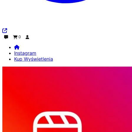
0
Czat
Zamówienie
Zaloguj się
Instagram
Kup Wyświetlenia