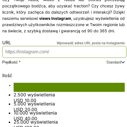
początkowego bodźca, aby uzyskać traction? Czy chcesz żywy
licznik, który zachęca do dalszych odtworzeń i interakcji? Dzięki
naszemu serwisowi
views Instagram
, uzyskujesz wyświetlenia od
prawdziwych użytkowników rozmieszczone w Twoim regionie lub
na świecie, z szybką dostawą i gwarancją od 90 do 365 dni.
*
URL
Wprowadź adres URL posta na Instagramie
Prędkość *
Standard
Wybierz prędkość dostawy
Cena Produktu
USD 4.00
Standard
Plus
Ekspres
Ilość
Opcje dodatkowe
USD 0.00
Suma całkowita
USD 4.00
1.000 wyświetlenia
USD
4.00
2.500 wyświetlenia
USD
10.00
5.000 wyświetlenia
USD
20.00
10.000 wyświetlenia
USD
40.00
25.000 wyświetlenia