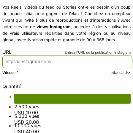
Vos Reels, vidéos du feed ou Stories ont-elles besoin d’un coup
de pouce initial pour gagner de l’élan ? Cherchez un compteur
vivant qui invite à plus de reproductions et d’interactions ? Avec
notre service de
views Instagram
, accédez à des visualisations
de vrais utilisateurs réparties dans votre région ou au niveau
global, avec livraison rapide et garantie de 90 à 365 jours.
*
URL
Entrez l'URL de la publication Instagram
Vitesse *
Standard
Choisissez une vitesse de livraison
Total du produit
USD 4.00
Standard
Plus
Express
Quantité
Total des options
USD 0.00
Total
USD 4.00
1.000 vues
USD 4.00
2.500 vues
USD 10.00
5.000 vues
USD 20.00
10.000 vues
USD 40.00