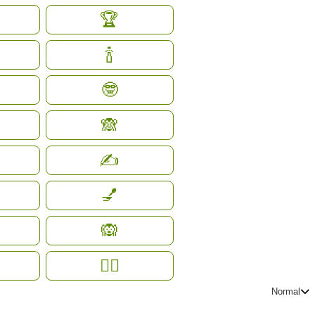
🏆
🍾
🤓
🙈
✍️
💅
🙉
❤️‍🔥
Normal
Express