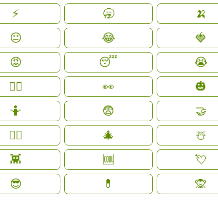
⚡️
🥱
🍌
😐
😂
🍓
😡
😴
😭
🤷‍♀️
👀
🎃
🤷
😨
🤝
🤷‍♂️
🎄
☃️
👾
🆒
💘
😎
💊
🙊
Plus