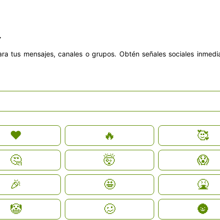
.
ara tus mensajes, canales o grupos. Obtén señales sociales inmediat
❤️
🔥
🥰
🤔
🤯
😱
🎉
🤩
🤮
🤡
🥴
🌚