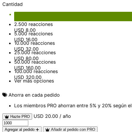
Cantidad
Total de las opciones
USD 0.00
Total
USD 3.20
1.000 reacciones
USD
3.20
2.500 reacciones
USD
8.00
5.000 reacciones
USD
16.00
10.000 reacciones
USD
32.00
25.000 reacciones
USD
80.00
50.000 reacciones
USD
160.00
100.000 reacciones
USD
320.00
Ver más opciones
Ahorra en cada pedido
Los miembros PRO ahorran entre 5% y 20% según el 
USD 20.00 / año
Hazte PRO
Agregar al pedido
Añadir al pedido con PRO