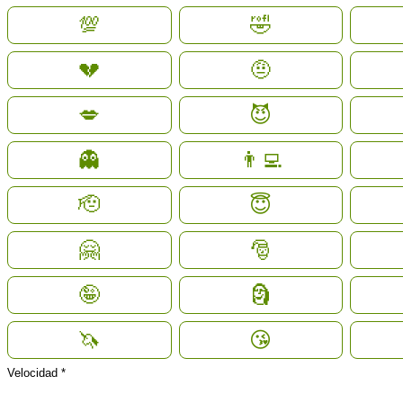
💯
🤣
💔
🤨
💋
😈
👻
👨‍💻
🫡
😇
🤗
🎅
🤪
🗿
🦄
😘
Velocidad *
Elige la velocidad para la entrega
Total del producto
USD 3.20
Normal