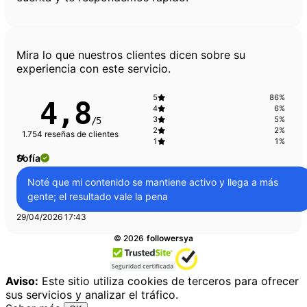
Opiniones de los clientes
Mira lo que nuestros clientes dicen sobre su
experiencia con este servicio.
5
86%
4,8
4
6%
3
5%
/5
2
2%
1.754 reseñas de clientes
1
1%
“
Sofía
Verificado
Noté que mi contenido se mantiene activo y llega a más
gente; el resultado vale la pena
29/04/2026 17:43
Todos los derechos reservados.
©
2026
followersya
Aviso:
Este sitio utiliza cookies de terceros para ofrecer
sus servicios y analizar el tráfico.