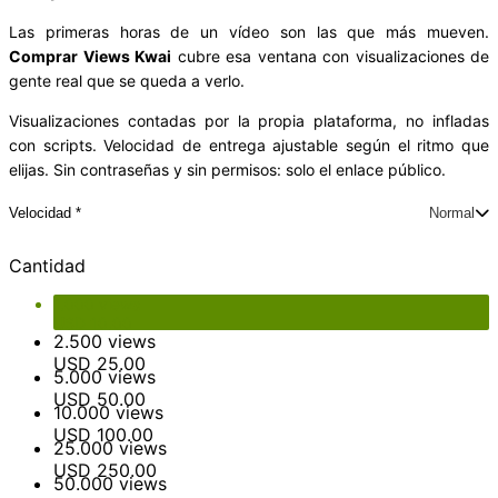
Las primeras horas de un vídeo son las que más mueven.
Comprar Views Kwai
cubre esa ventana con visualizaciones de
gente real que se queda a verlo.
Visualizaciones contadas por la propia plataforma, no infladas
con scripts. Velocidad de entrega ajustable según el ritmo que
elijas. Sin contraseñas y sin permisos: solo el enlace público.
Velocidad *
Normal
Elige la velocidad para la entrega
Total del producto
USD 10.00
Normal
Plus
Express
Cantidad
Total de las opciones
USD 0.00
Total
USD 10.00
1.000 views
USD
10.00
2.500 views
USD
25.00
5.000 views
USD
50.00
10.000 views
USD
100.00
25.000 views
USD
250.00
50.000 views