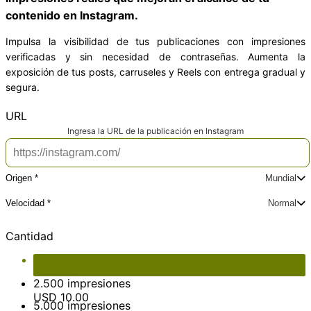
contenido en Instagram.
Impulsa la visibilidad de tus publicaciones con impresiones
verificadas y sin necesidad de contraseñas. Aumenta la
exposición de tus posts, carruseles y Reels con entrega gradual y
segura.
*
URL
Ingresa la URL de la publicación en Instagram
Origen *
Mundial
Elige el lugar de origen de los usuarios participantes
Mundial
América Latina
Estados Unidos
España
Velocidad *
Normal
Elige la velocidad para la entrega
Total del producto
USD 4.00
Normal
Plus
Express
México
Colombia
Argentina
Chile
Cantidad
Total de las opciones
USD 0.00
Total
USD 4.00
1.000 impresiones
USD
4.00
2.500 impresiones
USD
10.00
5.000 impresiones