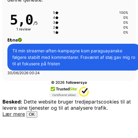
5
100%
5,0
4
0%
3
0%
/5
2
0%
1 review
1
0%
“
Lone
Bekræftet
Til min streamer-aften-kampagne kom paraguayanske
følgere stabilt med kommentarer. Fraværet af støj gav mig ro
til at fokusere på fristen
30/06/2026 00:24
Alle rettigheder forbeholdes.
©
2026
followersya
Besked:
Dette website bruger tredjepartscookies til at
levere sine tjenester og til at analysere trafik.
Lær mere
OK