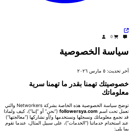
0
دردشة
طلب
تسجيل الدخول
سياسة الخصوصية
آخر تحديث: ٥ مارس ٢٠٢٦
خصوصيتك تهمنا بقدر ما تهمنا سرية
معلوماتك
توضح سياسة الخصوصية هذه الخاصة بشركة Networkers والتي
تعمل تحت اسم
followersya.com
(“نحن” أو “إننا”)، كيف ولماذا
قد نجمع معلوماتك ونسجلها ونستخدمها و/أو نشاركها (“معالجتها”)
عند استخدام خدماتنا (“الخدمات”)، على سبيل المثال، عندما تقوم
بما يلي: