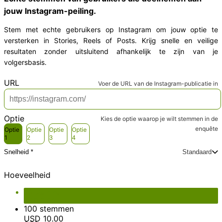
jouw Instagram-peiling.
Stem met echte gebruikers op Instagram om jouw optie te
versterken in Stories, Reels of Posts. Krijg snelle en veilige
resultaten zonder uitsluitend afhankelijk te zijn van je
volgersbasis.
*
URL
Voer de URL van de Instagram-publicatie in
*
Optie
Kies de optie waarop je wilt stemmen in de
enquête
Optie
Optie
Optie
Optie
1
2
3
4
Snelheid *
Standaard
Kies een leveringssnelheid
Product totaal
USD 5.00
Standaard
Plus
Express
Hoeveelheid
Opties totaal
USD 0.00
Totaal
USD 5.00
50 stemmen
USD
5.00
100 stemmen
USD
10.00