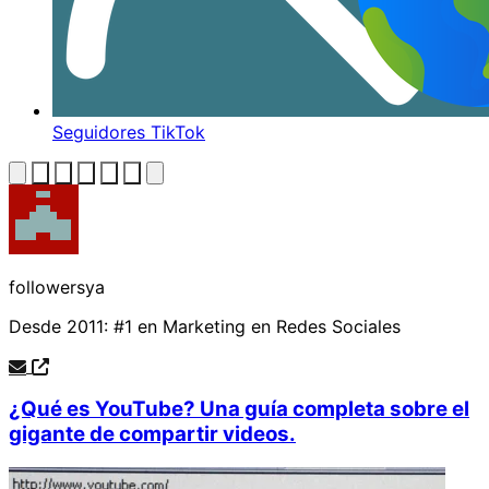
Seguidores TikTok
Whatsapp
Telegram
Facebook
Twitter
Linkedin
Pinterest
Envelope
followersya
Desde 2011: #1 en Marketing en Redes Sociales
Contacto
Visita
Publicaciones destacadas
¿Qué es YouTube? Una guía completa sobre el
gigante de compartir videos.