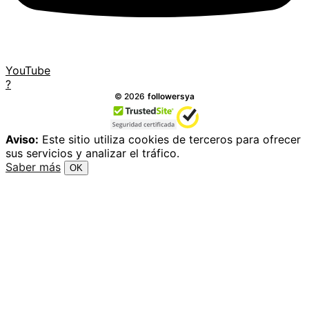
YouTube
?
Todos los derechos reservados.
©
2026
followersya
Aviso:
Este sitio utiliza cookies de terceros para ofrecer
sus servicios y analizar el tráfico.
Saber más
OK