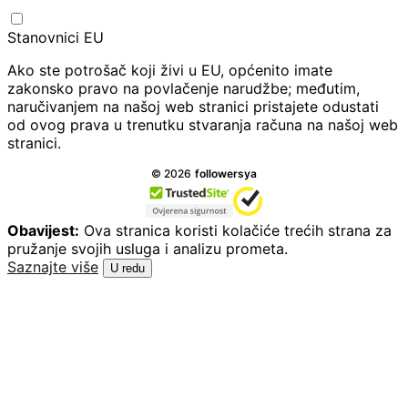
Stanovnici EU
Ako ste potrošač koji živi u EU, općenito imate
zakonsko pravo na povlačenje narudžbe; međutim,
naručivanjem na našoj web stranici pristajete odustati
od ovog prava u trenutku stvaranja računa na našoj web
stranici.
Sva prava pridržana.
©
2026
followersya
Obavijest:
Ova stranica koristi kolačiće trećih strana za
pružanje svojih usluga i analizu prometa.
Saznajte više
U redu