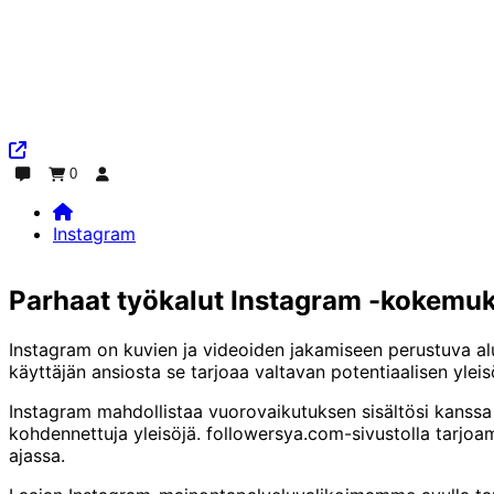
0
Keskustelu
Tilaus
Kirjaudu sisään
Instagram
Home
Instagram
Parhaat työkalut Instagram -kokemuk
Instagram on kuvien ja videoiden jakamiseen perustuva alust
käyttäjän ansiosta se tarjoaa valtavan potentiaalisen yleisön t
Instagram mahdollistaa vuorovaikutuksen sisältösi kanssa k
kohdennettuja yleisöjä. followersya.com-sivustolla tarjoam
ajassa.