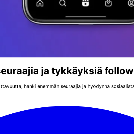
euraajia ja tykkäyksiä follow
oittavuutta, hanki enemmän seuraajia ja hyödynnä sosiaalista 