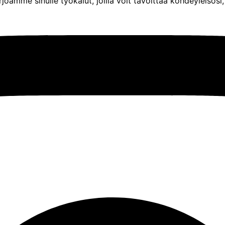
amme sinulle työkalut, joilla voit tavoittaa kohdeyleisösi,