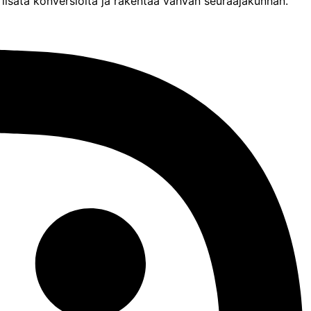
 lisätä konversioita ja rakentaa vahvan seuraajakunnan.