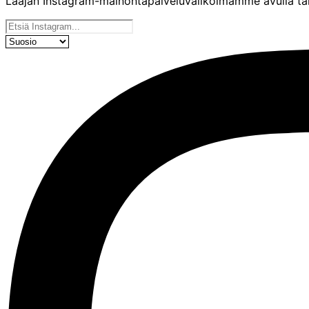
Laajan Instagram-mainontapalveluvalikoimamme avulla tarjo
Meidän palvelut
Järjestä tuotteet