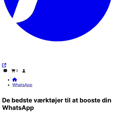
0
Chat
Ordre
Log ind
WhatsApp
Home
WhatsApp
De bedste værktøjer til at booste din
WhatsApp